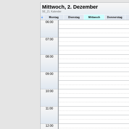
Mittwoch, 2. Dezember
SE_ZL Kalender
«
Montag
Dienstag
Mittwoch
Donnerstag
06:00
07:00
08:00
09:00
10:00
11:00
12:00