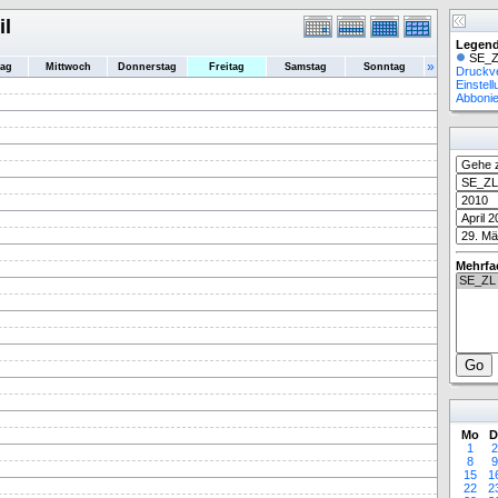
il
Legend
SE_Z
»
tag
Mittwoch
Donnerstag
Freitag
Samstag
Sonntag
Druckv
Einstel
Abboni
Mehrfa
Mo
D
1
2
8
9
15
1
22
2