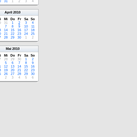
0
31
1
2
3
4
April
2010
i
Mi
Do
Fr
Sa
So
0
31
1
2
3
4
7
8
9
10
11
3
14
15
16
17
18
0
21
22
23
24
25
7
28
29
30
1
2
Mai
2010
i
Mi
Do
Fr
Sa
So
7
28
29
30
1
2
5
6
7
8
9
1
12
13
14
15
16
8
19
20
21
22
23
5
26
27
28
29
30
2
3
4
5
6