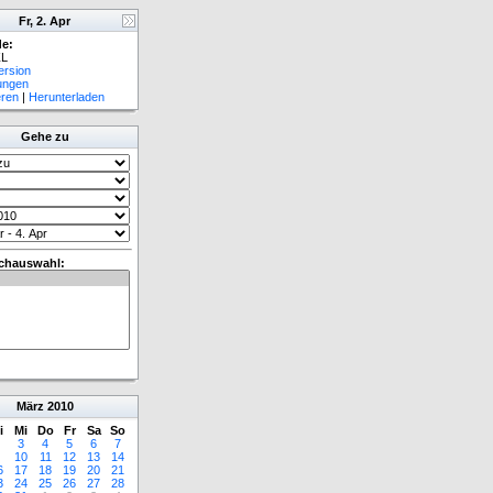
Fr, 2. Apr
e:
L
ersion
lungen
eren
|
Herunterladen
Gehe zu
chauswahl:
März
2010
i
Mi
Do
Fr
Sa
So
3
4
5
6
7
10
11
12
13
14
6
17
18
19
20
21
3
24
25
26
27
28