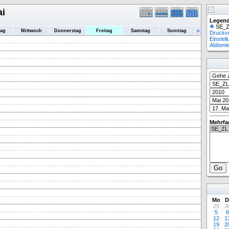
ai
Legend
SE_Z
»
tag
Mittwoch
Donnerstag
Freitag
Samstag
Sonntag
Druckv
Einstel
Abboni
Mehrfa
Mo
D
29
3
5
6
12
1
19
2