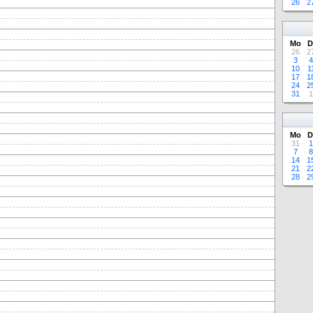
26
2
Mo
D
26
2
3
4
10
1
17
1
24
2
31
1
Mo
D
31
1
7
8
14
1
21
2
28
2