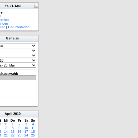
Fr, 21. Mai
e:
L
ersion
lungen
eren
|
Herunterladen
Gehe zu
chauswahl:
April
2010
i
Mi
Do
Fr
Sa
So
0
31
1
2
3
4
7
8
9
10
11
3
14
15
16
17
18
0
21
22
23
24
25