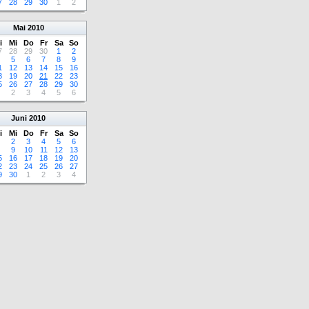
7
28
29
30
1
2
Mai
2010
i
Mi
Do
Fr
Sa
So
7
28
29
30
1
2
5
6
7
8
9
1
12
13
14
15
16
8
19
20
21
22
23
5
26
27
28
29
30
2
3
4
5
6
Juni
2010
i
Mi
Do
Fr
Sa
So
2
3
4
5
6
9
10
11
12
13
5
16
17
18
19
20
2
23
24
25
26
27
9
30
1
2
3
4