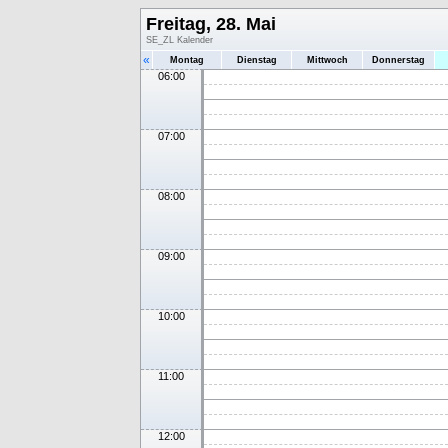
Freitag, 28. Mai
SE_ZL Kalender
«
Montag
Dienstag
Mittwoch
Donnerstag
06:00
07:00
08:00
09:00
10:00
11:00
12:00