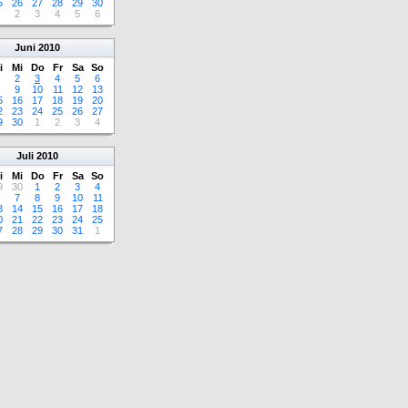
5
26
27
28
29
30
2
3
4
5
6
Juni
2010
i
Mi
Do
Fr
Sa
So
2
3
4
5
6
9
10
11
12
13
5
16
17
18
19
20
2
23
24
25
26
27
9
30
1
2
3
4
Juli
2010
i
Mi
Do
Fr
Sa
So
9
30
1
2
3
4
7
8
9
10
11
3
14
15
16
17
18
0
21
22
23
24
25
7
28
29
30
31
1