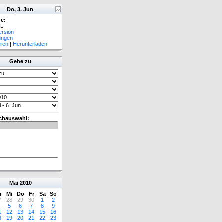
Do, 3. Jun
e:
L
ersion
lungen
eren
|
Herunterladen
Gehe zu
chauswahl:
Mai
2010
i
Mi
Do
Fr
Sa
So
7
28
29
30
1
2
5
6
7
8
9
1
12
13
14
15
16
8
19
20
21
22
23