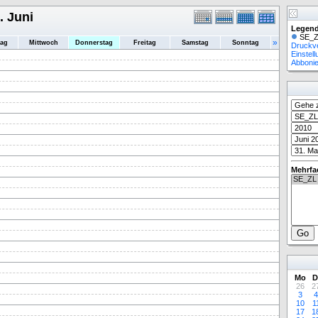
. Juni
Legend
SE_Z
»
tag
Mittwoch
Donnerstag
Freitag
Samstag
Sonntag
Druckv
Einstel
Abboni
Mehrfa
Mo
D
26
2
3
4
10
1
17
1