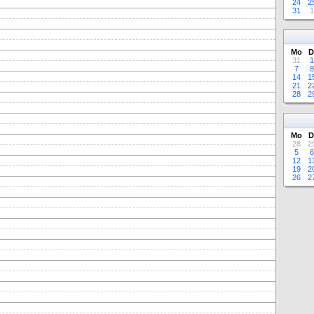
24
2
31
1
Mo
D
31
1
7
8
14
1
21
2
28
2
Mo
D
28
2
5
6
12
1
19
2
26
2