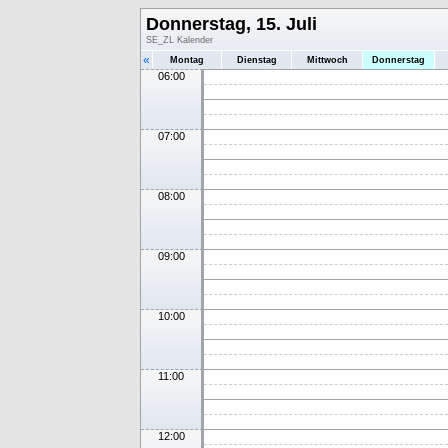
Donnerstag, 15. Juli
SE_ZL Kalender
«
Montag
Dienstag
Mittwoch
Donnerstag
06:00
07:00
08:00
09:00
10:00
11:00
12:00