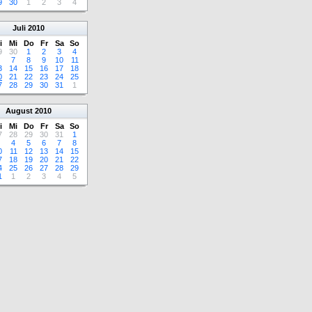
9
30
1
2
3
4
Juli
2010
i
Mi
Do
Fr
Sa
So
9
30
1
2
3
4
7
8
9
10
11
3
14
15
16
17
18
0
21
22
23
24
25
7
28
29
30
31
1
August
2010
i
Mi
Do
Fr
Sa
So
7
28
29
30
31
1
4
5
6
7
8
0
11
12
13
14
15
7
18
19
20
21
22
4
25
26
27
28
29
1
1
2
3
4
5