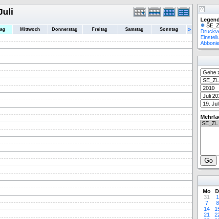
Juli
Legend
SE_Z
»
tag
Mittwoch
Donnerstag
Freitag
Samstag
Sonntag
Druckv
Einstel
Abboni
Mehrfa
Mo
D
31
1
7
8
14
1
21
2