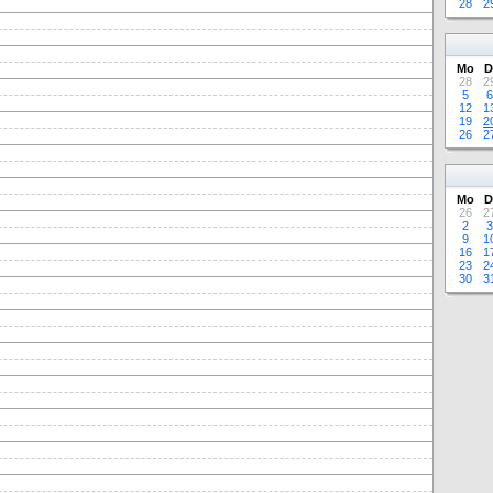
28
2
Mo
D
28
2
5
6
12
1
19
2
26
2
Mo
D
26
2
2
3
9
1
16
1
23
2
30
3