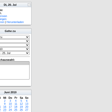
Di, 20. Jul
e:
L
ersion
lungen
eren
|
Herunterladen
Gehe zu
chauswahl:
Juni
2010
i
Mi
Do
Fr
Sa
So
2
3
4
5
6
9
10
11
12
13
5
16
17
18
19
20
2
23
24
25
26
27