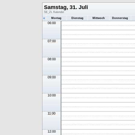
Samstag, 31. Juli
SE_ZL Kalender
«
Montag
Dienstag
Mittwoch
Donnerstag
06:00
07:00
08:00
09:00
10:00
11:00
12:00