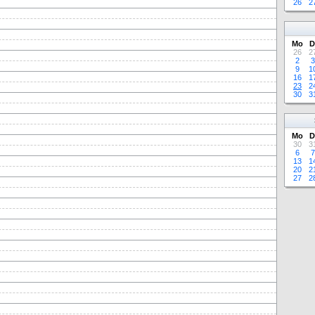
26
2
Mo
D
26
2
2
3
9
1
16
1
23
2
30
3
Mo
D
30
3
6
7
13
1
20
2
27
2