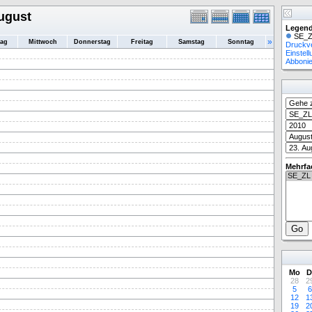
ugust
Legend
SE_Z
»
tag
Mittwoch
Donnerstag
Freitag
Samstag
Sonntag
Druckv
Einstel
Abboni
Mehrfa
Mo
D
28
2
5
6
12
1
19
2