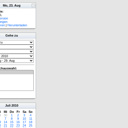
Mo, 23. Aug
e:
L
ersion
lungen
eren
|
Herunterladen
Gehe zu
chauswahl:
Juli
2010
i
Mi
Do
Fr
Sa
So
9
30
1
2
3
4
7
8
9
10
11
3
14
15
16
17
18
0
21
22
23
24
25