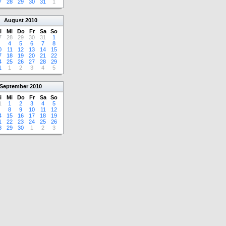
7
28
29
30
31
1
August
2010
i
Mi
Do
Fr
Sa
So
7
28
29
30
31
1
4
5
6
7
8
0
11
12
13
14
15
7
18
19
20
21
22
4
25
26
27
28
29
1
1
2
3
4
5
September
2010
i
Mi
Do
Fr
Sa
So
1
1
2
3
4
5
8
9
10
11
12
4
15
16
17
18
19
1
22
23
24
25
26
8
29
30
1
2
3