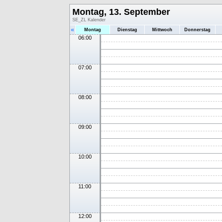
Montag, 13. September
SE_ZL Kalender
«
Montag
Dienstag
Mittwoch
Donnerstag
06:00
07:00
08:00
09:00
10:00
11:00
12:00