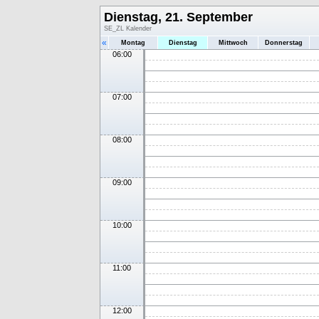
Dienstag, 21. September
SE_ZL Kalender
«
Montag
Dienstag
Mittwoch
Donnerstag
06:00
07:00
08:00
09:00
10:00
11:00
12:00