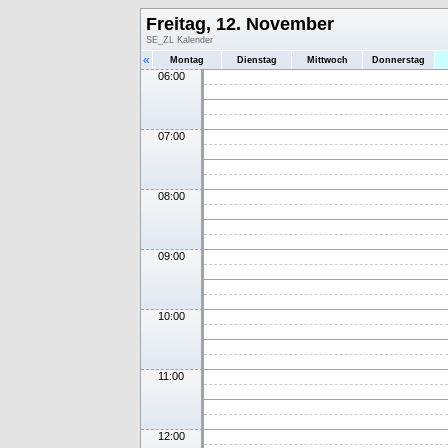
Freitag, 12. November
SE_ZL Kalender
«
Montag
Dienstag
Mittwoch
Donnerstag
06:00
07:00
08:00
09:00
10:00
11:00
12:00