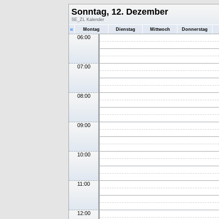
Sonntag, 12. Dezember
SE_ZL Kalender
«
Montag
Dienstag
Mittwoch
Donnerstag
06:00
07:00
08:00
09:00
10:00
11:00
12:00