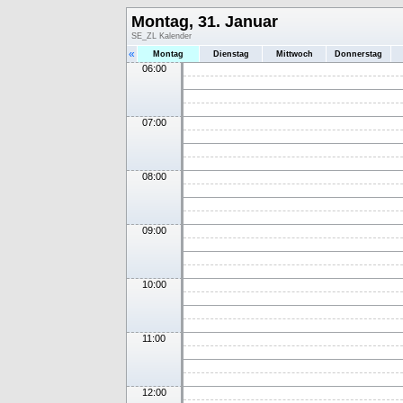
Montag, 31. Januar
SE_ZL Kalender
«
Montag
Dienstag
Mittwoch
Donnerstag
06:00
07:00
08:00
09:00
10:00
11:00
12:00