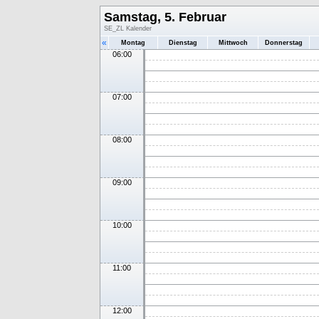
Samstag, 5. Februar
SE_ZL Kalender
«
Montag
Dienstag
Mittwoch
Donnerstag
06:00
07:00
08:00
09:00
10:00
11:00
12:00