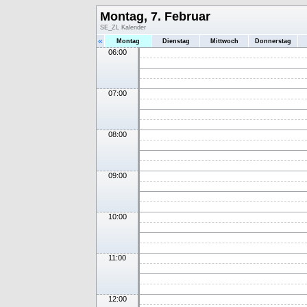
Montag, 7. Februar
SE_ZL Kalender
«
Montag
Dienstag
Mittwoch
Donnerstag
06:00
07:00
08:00
09:00
10:00
11:00
12:00