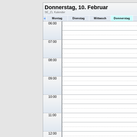
Donnerstag, 10. Februar
SE_ZL Kalender
«
Montag
Dienstag
Mittwoch
Donnerstag
06:00
07:00
08:00
09:00
10:00
11:00
12:00