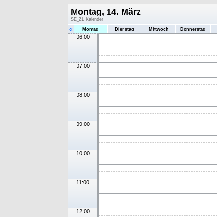
Montag, 14. März
SE_ZL Kalender
«
Montag
Dienstag
Mittwoch
Donnerstag
06:00
07:00
08:00
09:00
10:00
11:00
12:00