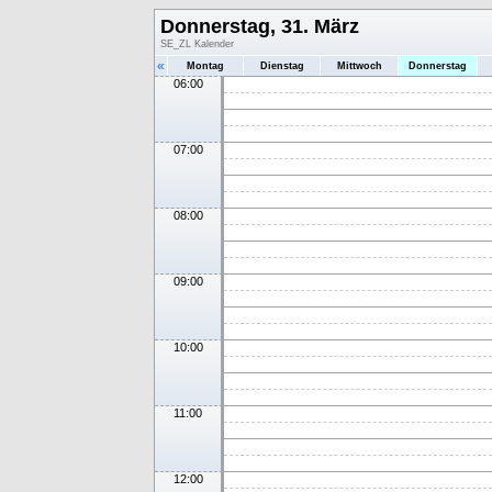
Donnerstag, 31. März
SE_ZL Kalender
«
Montag
Dienstag
Mittwoch
Donnerstag
06:00
07:00
08:00
09:00
10:00
11:00
12:00