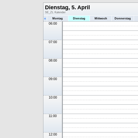
Dienstag, 5. April
SE_ZL Kalender
«
Montag
Dienstag
Mittwoch
Donnerstag
06:00
07:00
08:00
09:00
10:00
11:00
12:00