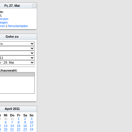
Fr, 27. Mai
e:
L
ersion
lungen
eren
|
Herunterladen
Gehe zu
chauswahl:
April
2011
i
Mi
Do
Fr
Sa
So
9
30
31
1
2
3
6
7
8
9
10
2
13
14
15
16
17
9
20
21
22
23
24