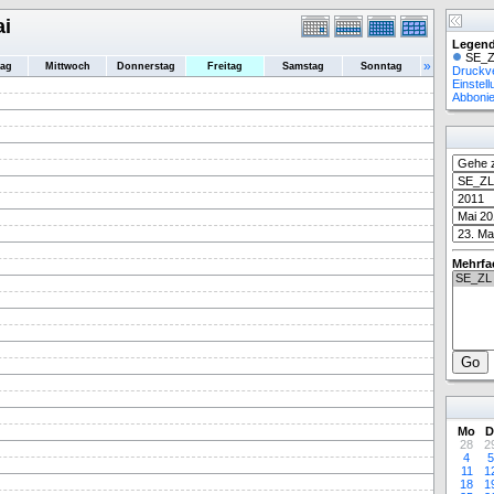
ai
Legend
SE_Z
»
tag
Mittwoch
Donnerstag
Freitag
Samstag
Sonntag
Druckv
Einstel
Abboni
Mehrfa
Mo
D
28
2
4
5
11
1
18
1