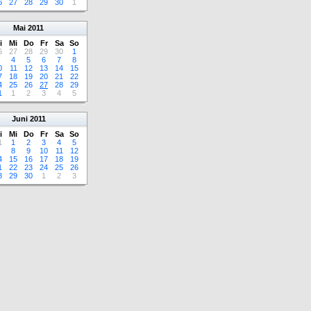
6
27
28
29
30
1
Mai
2011
i
Mi
Do
Fr
Sa
So
6
27
28
29
30
1
4
5
6
7
8
0
11
12
13
14
15
7
18
19
20
21
22
4
25
26
27
28
29
1
1
2
3
4
5
Juni
2011
i
Mi
Do
Fr
Sa
So
1
1
2
3
4
5
8
9
10
11
12
4
15
16
17
18
19
1
22
23
24
25
26
8
29
30
1
2
3