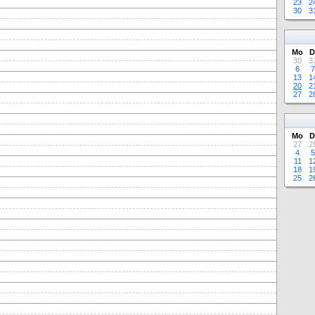
23
2
30
3
Mo
D
30
3
6
7
13
1
20
2
27
2
Mo
D
27
2
4
5
11
1
18
1
25
2