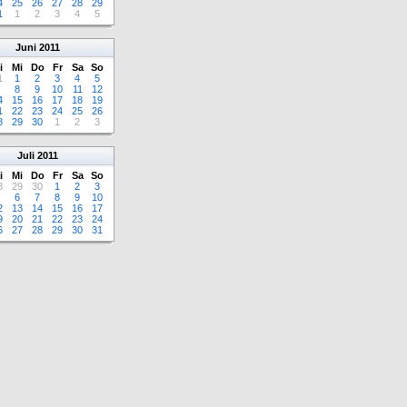
4
25
26
27
28
29
1
1
2
3
4
5
Juni
2011
i
Mi
Do
Fr
Sa
So
1
1
2
3
4
5
8
9
10
11
12
4
15
16
17
18
19
1
22
23
24
25
26
8
29
30
1
2
3
Juli
2011
i
Mi
Do
Fr
Sa
So
8
29
30
1
2
3
6
7
8
9
10
2
13
14
15
16
17
9
20
21
22
23
24
6
27
28
29
30
31