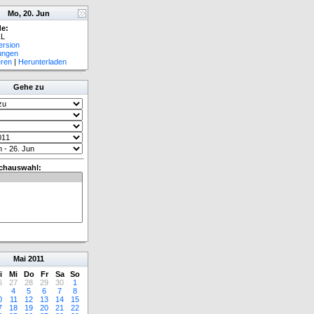
Mo, 20. Jun
e:
L
ersion
lungen
eren
|
Herunterladen
Gehe zu
chauswahl:
Mai
2011
i
Mi
Do
Fr
Sa
So
6
27
28
29
30
1
4
5
6
7
8
0
11
12
13
14
15
7
18
19
20
21
22