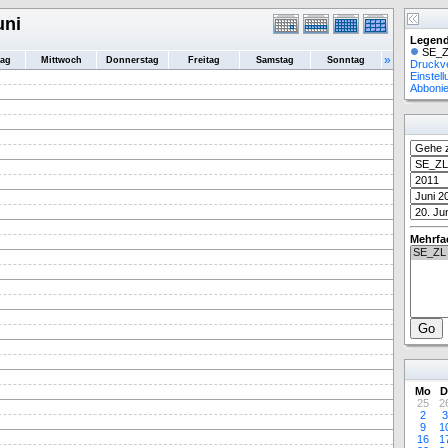
uni
Legend
SE_Z
»
tag
Mittwoch
Donnerstag
Freitag
Samstag
Sonntag
Druckv
Einstel
Abboni
Mehrfa
Mo
D
25
2
2
3
9
1
16
1