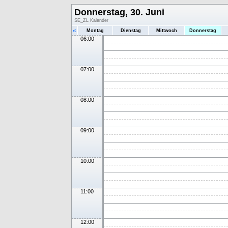
Donnerstag, 30. Juni
SE_ZL Kalender
«
Montag
Dienstag
Mittwoch
Donnerstag
06:00
07:00
08:00
09:00
10:00
11:00
12:00