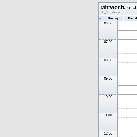
Mittwoch, 6. J
SE_ZL Kalender
«
Montag
Diens
06:00
07:00
08:00
09:00
10:00
11:00
12:00