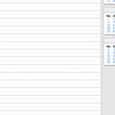
27
2
Mo
D
27
2
4
5
11
1
18
1
25
2
Mo
D
1
2
8
9
15
1
22
2
29
3