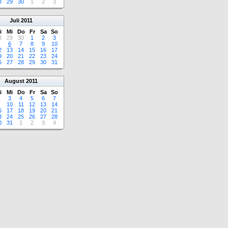
8
29
30
1
2
3
Juli
2011
i
Mi
Do
Fr
Sa
So
8
29
30
1
2
3
6
7
8
9
10
2
13
14
15
16
17
9
20
21
22
23
24
6
27
28
29
30
31
August
2011
i
Mi
Do
Fr
Sa
So
3
4
5
6
7
10
11
12
13
14
6
17
18
19
20
21
3
24
25
26
27
28
0
31
1
2
3
4