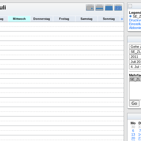
uli
Legend
SE_Z
»
tag
Mittwoch
Donnerstag
Freitag
Samstag
Sonntag
Druckv
Einstel
Abboni
Mehrfa
Mo
D
30
3
6
7
13
1
20
2