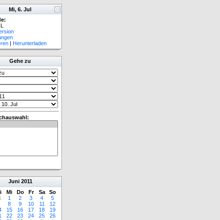
Mi, 6. Jul
e:
L
ersion
lungen
eren
|
Herunterladen
Gehe zu
chauswahl:
Juni
2011
i
Mi
Do
Fr
Sa
So
1
1
2
3
4
5
8
9
10
11
12
4
15
16
17
18
19
1
22
23
24
25
26