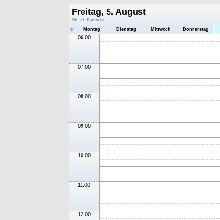
Freitag, 5. August
SE_ZL Kalender
«
Montag
Dienstag
Mittwoch
Donnerstag
06:00
07:00
08:00
09:00
10:00
11:00
12:00