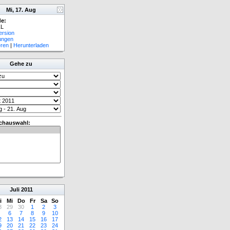
Mi, 17. Aug
e:
L
ersion
lungen
eren
|
Herunterladen
Gehe zu
chauswahl:
Juli
2011
i
Mi
Do
Fr
Sa
So
8
29
30
1
2
3
6
7
8
9
10
2
13
14
15
16
17
9
20
21
22
23
24