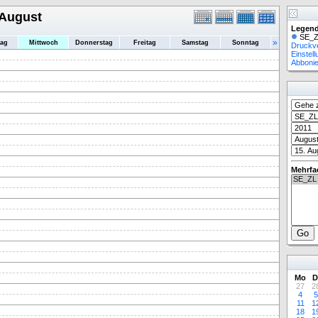
 August
Legend
SE_Z
»
tag
Mittwoch
Donnerstag
Freitag
Samstag
Sonntag
Druckv
Einstel
Abboni
Mehrfa
Mo
D
27
2
4
5
11
1
18
1