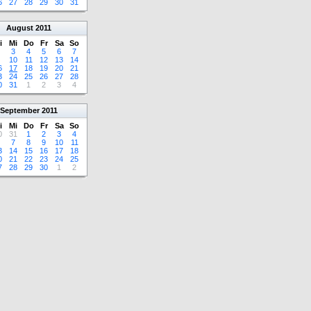
6
27
28
29
30
31
August
2011
i
Mi
Do
Fr
Sa
So
3
4
5
6
7
10
11
12
13
14
6
17
18
19
20
21
3
24
25
26
27
28
0
31
1
2
3
4
September
2011
i
Mi
Do
Fr
Sa
So
0
31
1
2
3
4
7
8
9
10
11
3
14
15
16
17
18
0
21
22
23
24
25
7
28
29
30
1
2