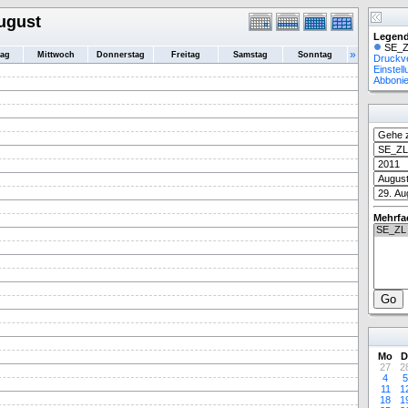
ugust
Legend
SE_Z
»
tag
Mittwoch
Donnerstag
Freitag
Samstag
Sonntag
Druckv
Einstel
Abboni
Mehrfa
Mo
D
27
2
4
5
11
1
18
1