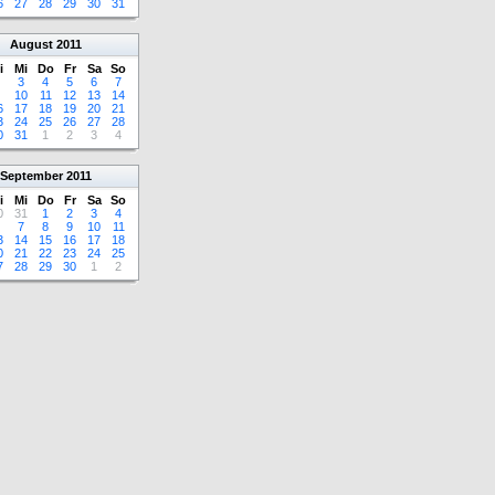
6
27
28
29
30
31
August
2011
i
Mi
Do
Fr
Sa
So
3
4
5
6
7
10
11
12
13
14
6
17
18
19
20
21
3
24
25
26
27
28
0
31
1
2
3
4
September
2011
i
Mi
Do
Fr
Sa
So
0
31
1
2
3
4
7
8
9
10
11
3
14
15
16
17
18
0
21
22
23
24
25
7
28
29
30
1
2