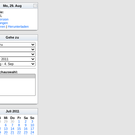
Mo, 29. Aug
e:
L
ersion
lungen
eren
|
Herunterladen
Gehe zu
chauswahl:
Juli
2011
i
Mi
Do
Fr
Sa
So
8
29
30
1
2
3
6
7
8
9
10
2
13
14
15
16
17
9
20
21
22
23
24