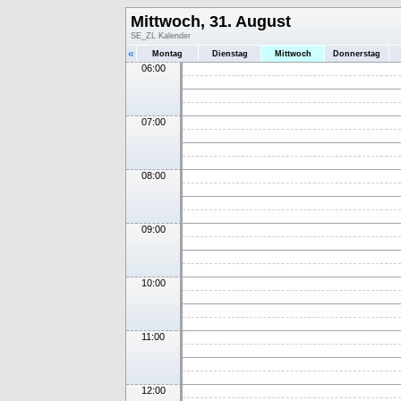
Mittwoch, 31. August
SE_ZL Kalender
«
Montag
Dienstag
Mittwoch
Donnerstag
06:00
07:00
08:00
09:00
10:00
11:00
12:00