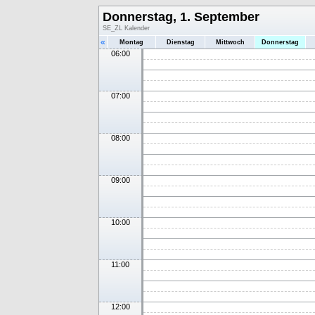
Donnerstag, 1. September
SE_ZL Kalender
«
Montag
Dienstag
Mittwoch
Donnerstag
06:00
07:00
08:00
09:00
10:00
11:00
12:00