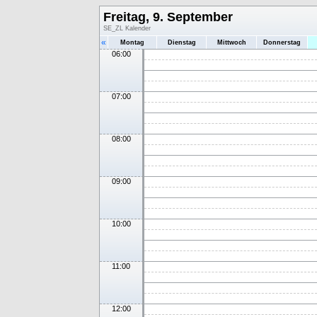
Freitag, 9. September
SE_ZL Kalender
«
Montag
Dienstag
Mittwoch
Donnerstag
06:00
07:00
08:00
09:00
10:00
11:00
12:00