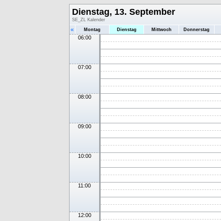
Dienstag, 13. September
SE_ZL Kalender
«
Montag
Dienstag
Mittwoch
Donnerstag
06:00
07:00
08:00
09:00
10:00
11:00
12:00