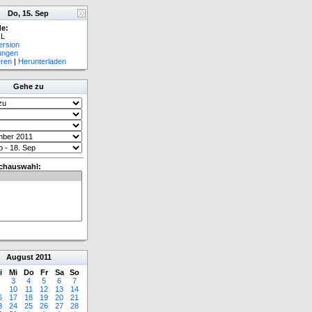
Do, 15. Sep
e:
L
ersion
lungen
eren
|
Herunterladen
Gehe zu
chauswahl:
August
2011
i
Mi
Do
Fr
Sa
So
3
4
5
6
7
10
11
12
13
14
6
17
18
19
20
21
3
24
25
26
27
28