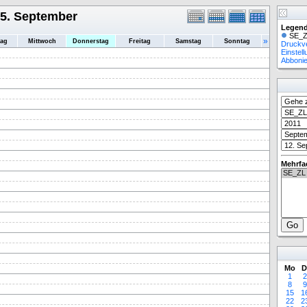
15. September
Legend
SE_Z
»
tag
Mittwoch
Donnerstag
Freitag
Samstag
Sonntag
Druckv
Einstel
Abboni
Mehrfa
Mo
D
1
2
8
9
15
1
22
2