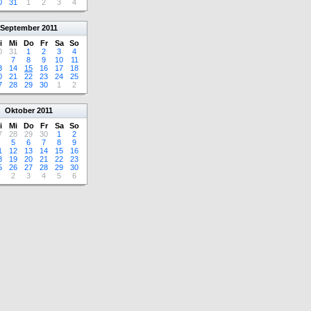
0
31
1
2
3
4
September
2011
i
Mi
Do
Fr
Sa
So
0
31
1
2
3
4
7
8
9
10
11
3
14
15
16
17
18
0
21
22
23
24
25
7
28
29
30
1
2
Oktober
2011
i
Mi
Do
Fr
Sa
So
7
28
29
30
1
2
5
6
7
8
9
1
12
13
14
15
16
8
19
20
21
22
23
5
26
27
28
29
30
2
3
4
5
6