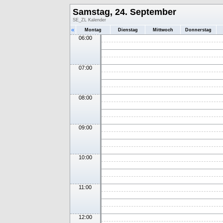
Samstag, 24. September
SE_ZL Kalender
«
Montag
Dienstag
Mittwoch
Donnerstag
06:00
07:00
08:00
09:00
10:00
11:00
12:00