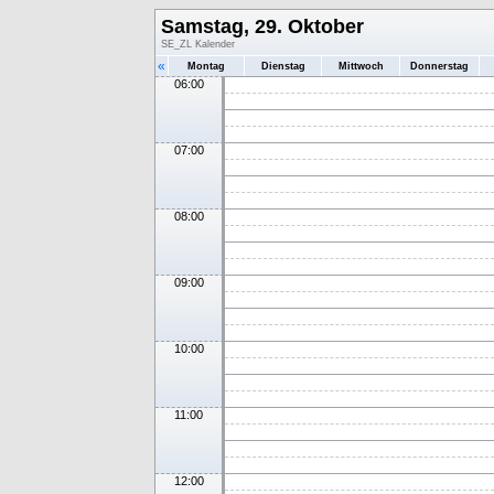
Samstag, 29. Oktober
SE_ZL Kalender
«
Montag
Dienstag
Mittwoch
Donnerstag
06:00
07:00
08:00
09:00
10:00
11:00
12:00