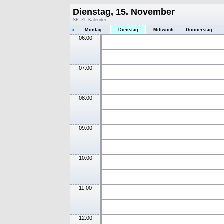
Dienstag, 15. November
SE_ZL Kalender
«
Montag
Dienstag
Mittwoch
Donnerstag
06:00
07:00
08:00
09:00
10:00
11:00
12:00