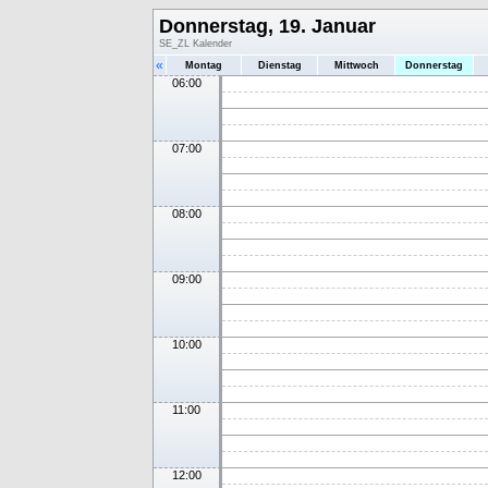
Donnerstag, 19. Januar
SE_ZL Kalender
«
Montag
Dienstag
Mittwoch
Donnerstag
06:00
07:00
08:00
09:00
10:00
11:00
12:00