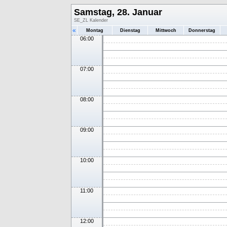
Samstag, 28. Januar
SE_ZL Kalender
«
Montag
Dienstag
Mittwoch
Donnerstag
06:00
07:00
08:00
09:00
10:00
11:00
12:00