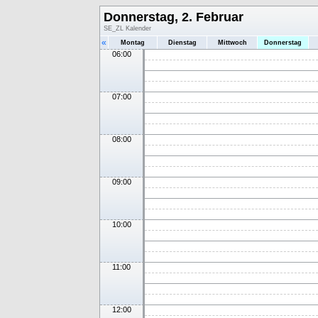
Donnerstag, 2. Februar
SE_ZL Kalender
«
Montag
Dienstag
Mittwoch
Donnerstag
06:00
07:00
08:00
09:00
10:00
11:00
12:00