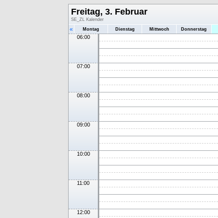
Freitag, 3. Februar
SE_ZL Kalender
«
Montag
Dienstag
Mittwoch
Donnerstag
06:00
07:00
08:00
09:00
10:00
11:00
12:00