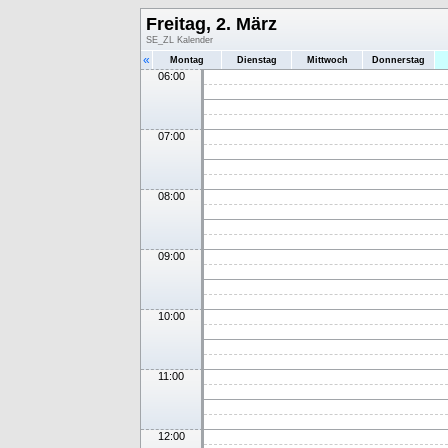
Freitag, 2. März
SE_ZL Kalender
«
Montag
Dienstag
Mittwoch
Donnerstag
06:00
07:00
08:00
09:00
10:00
11:00
12:00