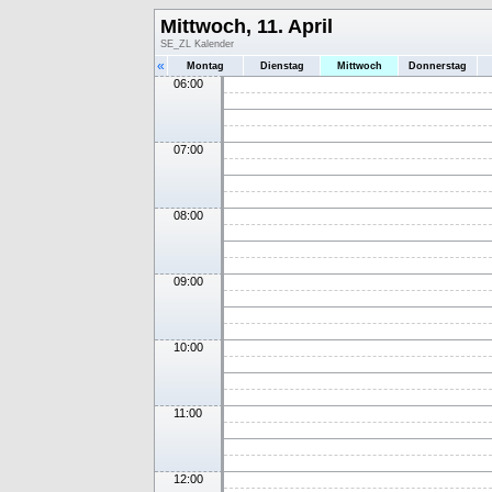
Mittwoch, 11. April
SE_ZL Kalender
«
Montag
Dienstag
Mittwoch
Donnerstag
06:00
07:00
08:00
09:00
10:00
11:00
12:00