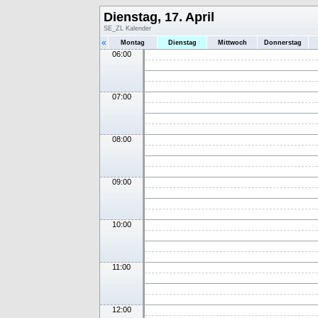
Dienstag, 17. April
SE_ZL Kalender
«
Montag
Dienstag
Mittwoch
Donnerstag
06:00
07:00
08:00
09:00
10:00
11:00
12:00