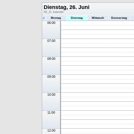
Dienstag, 26. Juni
SE_ZL Kalender
«
Montag
Dienstag
Mittwoch
Donnerstag
06:00
07:00
08:00
09:00
10:00
11:00
12:00