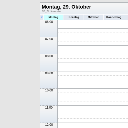
Montag, 29. Oktober
SE_ZL Kalender
«
Montag
Dienstag
Mittwoch
Donnerstag
06:00
07:00
08:00
09:00
10:00
11:00
12:00