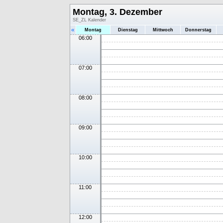
Montag, 3. Dezember
SE_ZL Kalender
«
Montag
Dienstag
Mittwoch
Donnerstag
06:00
07:00
08:00
09:00
10:00
11:00
12:00