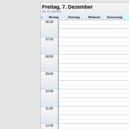
Freitag, 7. Dezember
SE_ZL Kalender
«
Montag
Dienstag
Mittwoch
Donnerstag
06:00
07:00
08:00
09:00
10:00
11:00
12:00