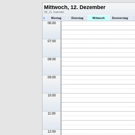
Mittwoch, 12. Dezember
SE_ZL Kalender
«
Montag
Dienstag
Mittwoch
Donnerstag
06:00
07:00
08:00
09:00
10:00
11:00
12:00