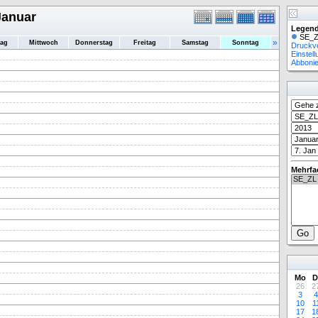
Januar
Legend
SE_Z
»
tag
Mittwoch
Donnerstag
Freitag
Samstag
Sonntag
Druckv
Einstel
Abboni
Mehrfa
Mo
D
26
2
3
4
10
1
17
1