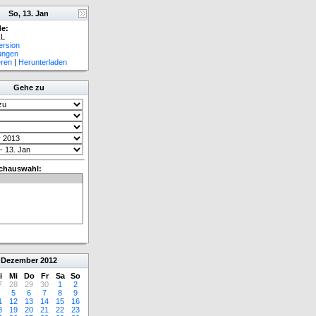
So, 13. Jan
e:
L
ersion
lungen
eren
|
Herunterladen
Gehe zu
chauswahl:
Dezember
2012
i
Mi
Do
Fr
Sa
So
7
28
29
30
1
2
5
6
7
8
9
1
12
13
14
15
16
8
19
20
21
22
23