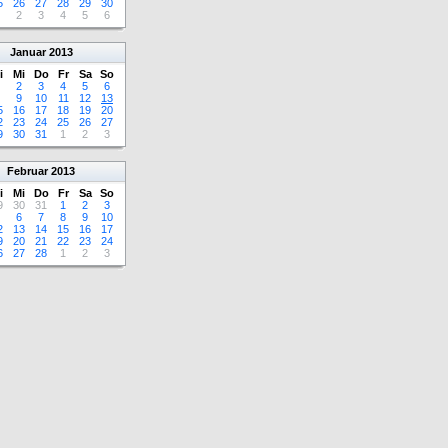
5
26
27
28
29
30
2
3
4
5
6
Januar
2013
i
Mi
Do
Fr
Sa
So
2
3
4
5
6
9
10
11
12
13
5
16
17
18
19
20
2
23
24
25
26
27
9
30
31
1
2
3
Februar
2013
i
Mi
Do
Fr
Sa
So
9
30
31
1
2
3
6
7
8
9
10
2
13
14
15
16
17
9
20
21
22
23
24
6
27
28
1
2
3