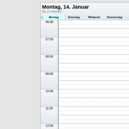
Montag, 14. Januar
SE_ZL Kalender
«
Montag
Dienstag
Mittwoch
Donnerstag
06:00
07:00
08:00
09:00
10:00
11:00
12:00