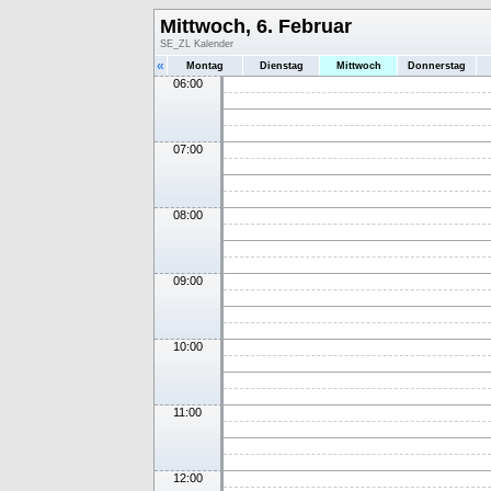
Mittwoch, 6. Februar
SE_ZL Kalender
«
Montag
Dienstag
Mittwoch
Donnerstag
06:00
07:00
08:00
09:00
10:00
11:00
12:00